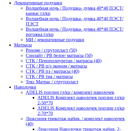
Декоративные подушки
Волшебная ночь / Подушка- думка 40*40 ПЭСТ/
канвас гл/кр
Волшебная ночь / Подушка- думка 40*40 ПЭСТ/
ПЭСТ
Волшебная ночь / Подушка- думка 40*40 ПЭСТ/
рогожка гл/кр
МИ / декоративные подушки
Матрасы
Реноме / струтопласт (50)
Сонлайт / РВ белое/ матрасы (50)
СТК / Пенополиуретан / матрасы (40)
СТК / РВ п/э эконом / матрасы
СТК / РВ пэ / матрасы (40)
СТК / РВ тик / матрасы
Текс Матрас / струтопласт
Наволочки
ADELIS поплин гл/кр / комплект наволочек
ADELIS Комплект наволочек поплин гл/кр
2-50*70
ADELIS Комплект наволочек поплин гл/кр
2-70*70
Люксония трикотаж набив. / комплект наволочек
(40)
Люксония Наволочки трикотаж набив. 2-