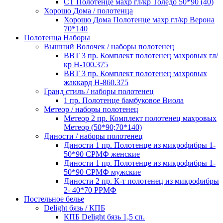
СТ Полотенце махр гл/кр Толедо 50*90 (40)
Хорошо Дома / полотенца
Хорошо Дома Полотенце махр гл/кр Верона
70*140
Полотенца Наборы
Вышний Волочек / наборы полотенец
ВВТ 3 пр. Комплект полотенец махровых гл/
кр Н-100.375
ВВТ 3 пр. Комплект полотенец махровых
жаккард Н-860.375
Гранд стиль / наборы полотенец
1 пр. Полотенце бамбуковое Виола
Метеор / наборы полотенец
Метеор 2 пр. Комплект полотенец махровых
Метеор (50*90;70*140)
Диности / наборы полотенец
Диности 1 пр. Полотенце из микрофибры 1-
50*90 СРМФ женские
Диности 1 пр. Полотенце из микрофибры 1-
50*90 СРМФ мужские
Диности 2 пр. К-т полотенец из микрофибры
2- 40*70 РРМФ
Постельное белье
Delight бязь / КПБ
КПБ Delight бязь 1,5 сп.