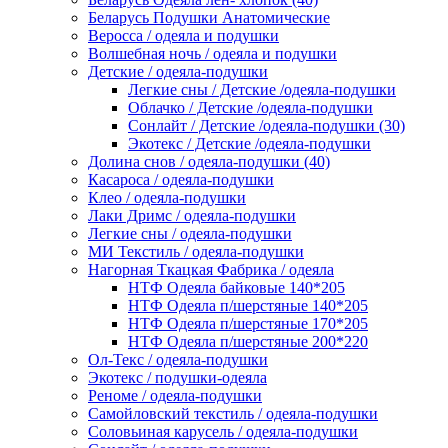
Беларусь Подушки Анатомические
Веросса / одеяла и подушки
Волшебная ночь / одеяла и подушки
Детские / одеяла-подушки
Легкие сны / Детские /одеяла-подушки
Облачко / Детские /одеяла-подушки
Сонлайт / Детские /одеяла-подушки (30)
Экотекс / Детские /одеяла-подушки
Долина снов / одеяла-подушки (40)
Касароса / одеяла-подушки
Клео / одеяла-подушки
Лаки Дримс / одеяла-подушки
Легкие сны / одеяла-подушки
МИ Текстиль / одеяла-подушки
Нагорная Ткацкая Фабрика / одеяла
НТФ Одеяла байковые 140*205
НТФ Одеяла п/шерстяные 140*205
НТФ Одеяла п/шерстяные 170*205
НТФ Одеяла п/шерстяные 200*220
Ол-Текс / одеяла-подушки
Экотекс / подушки-одеяла
Реноме / одеяла-подушки
Самойловский текстиль / одеяла-подушки
Соловьиная карусель / одеяла-подушки