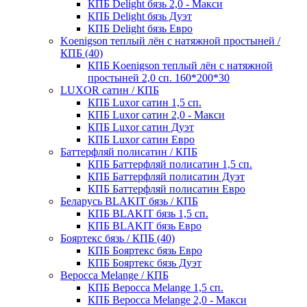
КПБ Delight бязь 2,0 - Макси
КПБ Delight бязь Дуэт
КПБ Delight бязь Евро
Koenigson теплый лён с натяжной простыней /
КПБ (40)
КПБ Koenigson теплый лён с натяжной
простыней 2,0 сп. 160*200*30
LUXOR сатин / КПБ
КПБ Luxor сатин 1,5 сп.
КПБ Luxor сатин 2,0 - Макси
КПБ Luxor сатин Дуэт
КПБ Luxor сатин Евро
Баттерфляй полисатин / КПБ
КПБ Баттерфляй полисатин 1,5 сп.
КПБ Баттерфляй полисатин Дуэт
КПБ Баттерфляй полисатин Евро
Беларусь BLAKIT бязь / КПБ
КПБ BLAKIT бязь 1,5 сп.
КПБ BLAKIT бязь Евро
Бояртекс бязь / КПБ (40)
КПБ Бояртекс бязь Евро
КПБ Бояртекс бязь Дуэт
Веросса Melange / КПБ
КПБ Веросса Melange 1,5 сп.
КПБ Веросса Melange 2,0 - Макси