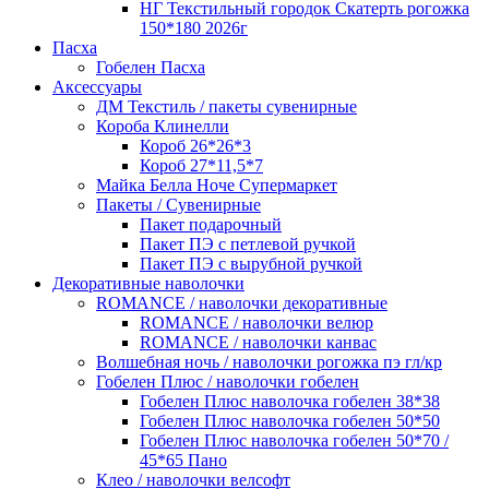
НГ Текстильный городок Скатерть рогожка
150*180 2026г
Пасха
Гобелен Пасха
Аксессуары
ДМ Текстиль / пакеты сувенирные
Короба Клинелли
Короб 26*26*3
Короб 27*11,5*7
Майка Белла Ноче Супермаркет
Пакеты / Сувенирные
Пакет подарочный
Пакет ПЭ с петлевой ручкой
Пакет ПЭ с вырубной ручкой
Декоративные наволочки
ROMANCE / наволочки декоративные
ROMANCE / наволочки велюр
ROMANCE / наволочки канвас
Волшебная ночь / наволочки рогожка пэ гл/кр
Гобелен Плюс / наволочки гобелен
Гобелен Плюс наволочка гобелен 38*38
Гобелен Плюс наволочка гобелен 50*50
Гобелен Плюс наволочка гобелен 50*70 /
45*65 Пано
Клео / наволочки велсофт