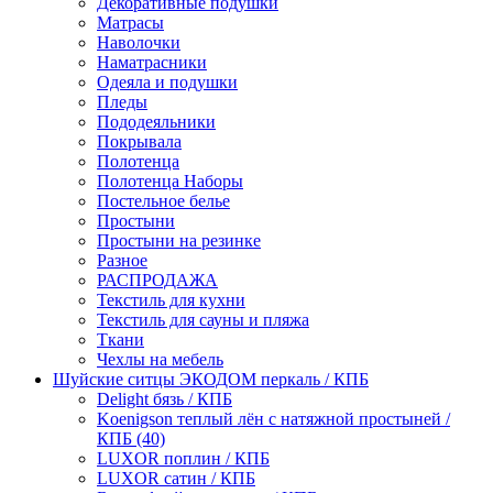
Декоративные подушки
Матрасы
Наволочки
Наматрасники
Одеяла и подушки
Пледы
Пододеяльники
Покрывала
Полотенца
Полотенца Наборы
Постельное белье
Простыни
Простыни на резинке
Разное
РАСПРОДАЖА
Текстиль для кухни
Текстиль для сауны и пляжа
Ткани
Чехлы на мебель
Шуйские ситцы ЭКОДОМ перкаль / КПБ
Delight бязь / КПБ
Koenigson теплый лён с натяжной простыней /
КПБ (40)
LUXOR поплин / КПБ
LUXOR сатин / КПБ