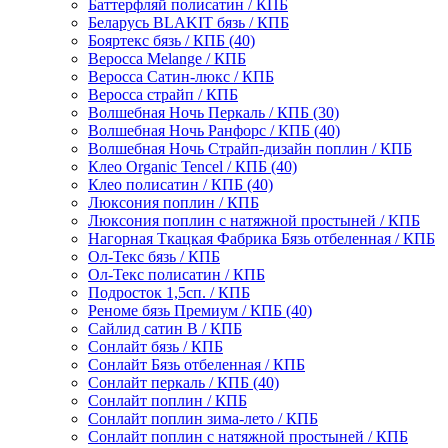
Баттерфляй полисатин / КПБ
Беларусь BLAKIT бязь / КПБ
Бояртекс бязь / КПБ (40)
Веросса Melange / КПБ
Веросса Сатин-люкс / КПБ
Веросса страйп / КПБ
Волшебная Ночь Перкаль / КПБ (30)
Волшебная Ночь Ранфорс / КПБ (40)
Волшебная Ночь Страйп-дизайн поплин / КПБ
Клео Organic Tencel / КПБ (40)
Клео полисатин / КПБ (40)
Люксония поплин / КПБ
Люксония поплин с натяжной простыней / КПБ
Нагорная Ткацкая Фабрика Бязь отбеленная / КПБ
Ол-Текс бязь / КПБ
Ол-Текс полисатин / КПБ
Подросток 1,5сп. / КПБ
Реноме бязь Премиум / КПБ (40)
Сайлид сатин B / КПБ
Сонлайт бязь / КПБ
Сонлайт Бязь отбеленная / КПБ
Сонлайт перкаль / КПБ (40)
Сонлайт поплин / КПБ
Сонлайт поплин зима-лето / КПБ
Сонлайт поплин с натяжной простыней / КПБ