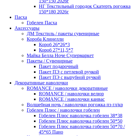
150*150 2026г
НГ Текстильный городок Скатерть рогожка
150*180 2026г
Пасха
Гобелен Пасха
Аксессуары
ДМ Текстиль / пакеты сувенирные
Короба Клинелли
Короб 26*26*3
Короб 27*11,5*7
Майка Белла Ноче Супермаркет
Пакеты / Сувенирные
Пакет подарочный
Пакет ПЭ с петлевой ручкой
Пакет ПЭ с вырубной ручкой
Декоративные наволочки
ROMANCE / наволочки декоративные
ROMANCE / наволочки велюр
ROMANCE / наволочки канвас
Волшебная ночь / наволочки рогожка пэ гл/кр
Гобелен Плюс / наволочки гобелен
Гобелен Плюс наволочка гобелен 38*38
Гобелен Плюс наволочка гобелен 50*50
Гобелен Плюс наволочка гобелен 50*70 /
45*65 Пано