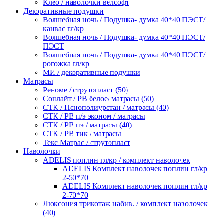
Клео / наволочки велсофт
Декоративные подушки
Волшебная ночь / Подушка- думка 40*40 ПЭСТ/
канвас гл/кр
Волшебная ночь / Подушка- думка 40*40 ПЭСТ/
ПЭСТ
Волшебная ночь / Подушка- думка 40*40 ПЭСТ/
рогожка гл/кр
МИ / декоративные подушки
Матрасы
Реноме / струтопласт (50)
Сонлайт / РВ белое/ матрасы (50)
СТК / Пенополиуретан / матрасы (40)
СТК / РВ п/э эконом / матрасы
СТК / РВ пэ / матрасы (40)
СТК / РВ тик / матрасы
Текс Матрас / струтопласт
Наволочки
ADELIS поплин гл/кр / комплект наволочек
ADELIS Комплект наволочек поплин гл/кр
2-50*70
ADELIS Комплект наволочек поплин гл/кр
2-70*70
Люксония трикотаж набив. / комплект наволочек
(40)