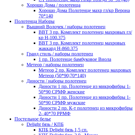
Хорошо Дома / полотенца
Хорошо Дома Полотенце махр гл/кр Верона
70*140
Полотенца Наборы
Вышний Волочек / наборы полотенец
ВВТ 3 пр. Комплект полотенец махровых гл/
кр Н-100.375
ВВТ 3 пр. Комплект полотенец махровых
жаккард Н-860.375
Гранд стиль / наборы полотенец
1 пр. Полотенце бамбуковое Виола
Метеор / наборы полотенец
Метеор 2 пр. Комплект полотенец махровых
Метеор (50*90;70*140)
Диности / наборы полотенец
Диности 1 пр. Полотенце из микрофибры 1-
50*90 СРМФ женские
Диности 1 пр. Полотенце из микрофибры 1-
50*90 СРМФ мужские
Диности 2 пр. К-т полотенец из микрофибры
2- 40*70 РРМФ
Постельное белье
Delight бязь / КПБ
КПБ Delight бязь 1,5 сп.