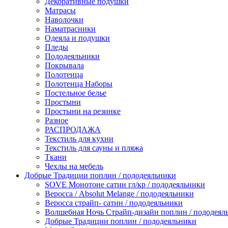
Декоративные подушки
Матрасы
Наволочки
Наматрасники
Одеяла и подушки
Пледы
Пододеяльники
Покрывала
Полотенца
Полотенца Наборы
Постельное белье
Простыни
Простыни на резинке
Разное
РАСПРОДАЖА
Текстиль для кухни
Текстиль для сауны и пляжа
Ткани
Чехлы на мебель
Добрые Традиции поплин / пододеяльники
SOVE Монотоне сатин гл/кр / пододеяльники
Веросса / Absolut Melange / пододеяльники
Веросса страйп- сатин / пододеяльники
Волшебная Ночь Страйп-дизайн поплин / пододеял
Добрые Традиции поплин / пододеяльники