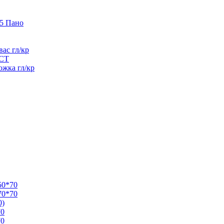
65 Пано
ас гл/кр
ЭСТ
ожка гл/кр
50*70
70*70
0)
70
70