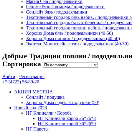
Магия Сна / пододеяльники
Реноме бязь Премиум / пододеяльники
Сонлайт бязь / пододеяльники
Текстильный городок бязь набив. / пододеяльники (
Текстильный городок бязь отбеленная / пододеяльн
Текстильный городок поплин набив. / пододеяльник
Хорошо Дома бязь / пододеяльники (40-50)
Хорошо Дома поплин / пододеяльники (40-50)
Экотекс Моноспейс сатин / пододеяльники (40-50)
Добрые Традиции поплин / пододеяльн
Сортировка
Войти
-
Регистрация
+7 (4722) 56-80-20
АКЦИЯ МЕСЯЦА
Сонлайт / подушка
Хорошо Дома / одеяла-подушки (50)
Новый год 2026
НГ Клинелли / Короба
НГ Клинелли короб 26*26*3
НГ Клинелли короб 36*26*9
НГ Пакеты