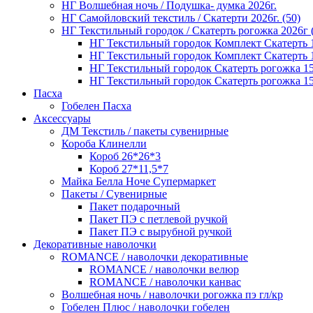
НГ Волшебная ночь / Подушка- думка 2026г.
НГ Самойловский текстиль / Скатерти 2026г. (50)
НГ Текстильный городок / Скатерть рогожка 2026г 
НГ Текстильный городок Комплект Скатерть 1
НГ Текстильный городок Комплект Скатерть 1
НГ Текстильный городок Скатерть рогожка 1
НГ Текстильный городок Скатерть рогожка 1
Пасха
Гобелен Пасха
Аксессуары
ДМ Текстиль / пакеты сувенирные
Короба Клинелли
Короб 26*26*3
Короб 27*11,5*7
Майка Белла Ноче Супермаркет
Пакеты / Сувенирные
Пакет подарочный
Пакет ПЭ с петлевой ручкой
Пакет ПЭ с вырубной ручкой
Декоративные наволочки
ROMANCE / наволочки декоративные
ROMANCE / наволочки велюр
ROMANCE / наволочки канвас
Волшебная ночь / наволочки рогожка пэ гл/кр
Гобелен Плюс / наволочки гобелен