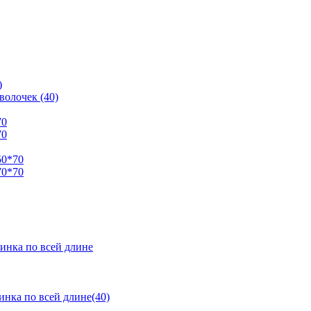
)
волочек (40)
70
70
50*70
70*70
инка по всей длине
нка по всей длине(40)