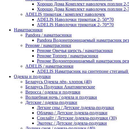
Хорошо Дома Комплект наволочек поплин 2-
Хорошо Дома Комплект наволочек поплин 2-
ADELIS трикотаж / комплект наволочек
ADELIS Наволочки трикотаж 2- 50*70
ADELIS Наволочки трикотаж 2- 70*70
Наматрасники
Pandora / наматрасники
Pandora Водонепроницаемый наматрасник рез
Реноме / наматрасники
Реноме Овечья шерсть / наматрасники
Реноме Топпер / наматрасники
Реноме Водонепроницаемый наматрасник рези
ADELIS / наматрасники
ADELIS Наматрасник на синтепоне стеганый 
Одеяла и подушки
Беларусь Одеяла лён- хлопок (40)
Беларусь Подушки Анатомические
Веросса / одеяла и подушки
Волшебная ночь / одеяла и подушки
Детские / одеяла-подушки
Легкие сны / Детские /одеяла-подушки
Облачко / Детские /одеяла-подушки
Сонлайт / Детские /одеяла-подушки (30)
Экотекс / Детские /одеяла-подушки
Долина снов / одеяла-подушки (40)