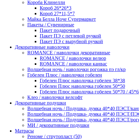
Короба Клинелли
Короб 26*26*3
Короб 27*11,5*7
Майка Белла Ноче Супермаркет
Пакеты / Сувенирные
Пакет подарочный
Пакет ПЭ с петлевой ручкой
Пакет ПЭ с вырубной ручкой
Декоративные наволочки
ROMANCE / наволочки декоративные
ROMANCE / наволочки велюр
ROMANCE / наволочки канвас
Волшебная ночь / наволочки рогожка пэ гл/кр
Гобелен Плюс / наволочки гобелен
Гобелен Плюс наволочка гобелен 38*38
Гобелен Плюс наволочка гобелен 50*50
Гобелен Плюс наволочка гобелен 50*70 / 45*
Клео / наволочки велсофт
Декоративные подушки
Волшебная ночь / Подушка- думка 40*40 ПЭСТ/канв
Волшебная ночь / Подушка- думка 40*40 ПЭСТ/П
Волшебная ночь / Подушка- думка 40*40 ПЭСТ/рог
МИ / декоративные подушки
Матрасы
Реноме / струтопласт (50)