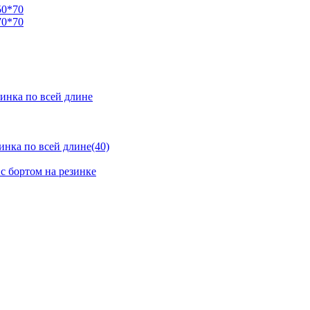
50*70
70*70
инка по всей длине
нка по всей длине(40)
с бортом на резинке