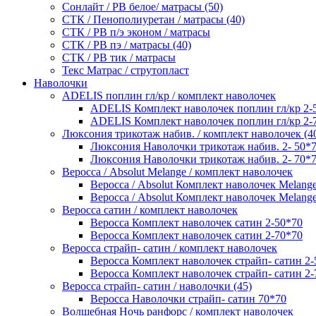
Сонлайт / РВ белое/ матрасы (50)
СТК / Пенополиуретан / матрасы (40)
СТК / РВ п/э эконом / матрасы
СТК / РВ пэ / матрасы (40)
СТК / РВ тик / матрасы
Текс Матрас / струтопласт
Наволочки
ADELIS поплин гл/кр / комплект наволочек
ADELIS Комплект наволочек поплин гл/кр 2-
ADELIS Комплект наволочек поплин гл/кр 2-
Люксония трикотаж набив. / комплект наволочек (4
Люксония Наволочки трикотаж набив. 2- 50*
Люксония Наволочки трикотаж набив. 2- 70*
Веросса / Absolut Melange / комплект наволочек
Веросса / Absolut Комплект наволочек Melang
Веросса / Absolut Комплект наволочек Melang
Веросса сатин / комплект наволочек
Веросса Комплект наволочек сатин 2-50*70
Веросса Комплект наволочек сатин 2-70*70
Веросса страйп- сатин / комплект наволочек
Веросса Комплект наволочек страйп- сатин 2-
Веросса Комплект наволочек страйп- сатин 2-
Веросса страйп- сатин / наволочки (45)
Веросса Наволочки страйп- сатин 70*70
Волшебная Ночь ранфорс / комплект наволочек