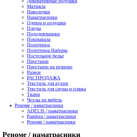
Декоративные подушки
Матрасы
Наволочки
Наматрасники
Одеяла и подушки
Пледы
Пододеяльники
Покрывала
Полотенца
Полотенца Наборы
Постельное белье
Простыни
Простыни на резинке
Разное
РАСПРОДАЖА
Текстиль для кухни
Текстиль для сауны и пляжа
Ткани
Чехлы на мебель
Реноме / наматрасники
ADELIS / наматрасники
Pandora / наматрасники
Реноме / наматрасники
Реноме / наматрасники