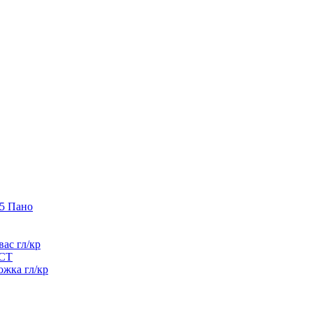
65 Пано
ас гл/кр
ЭСТ
ожка гл/кр