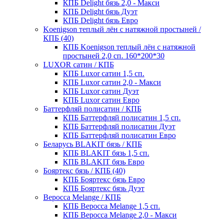
КПБ Delight бязь 2,0 - Макси
КПБ Delight бязь Дуэт
КПБ Delight бязь Евро
Koenigson теплый лён с натяжной простыней /
КПБ (40)
КПБ Koenigson теплый лён с натяжной
простыней 2,0 сп. 160*200*30
LUXOR сатин / КПБ
КПБ Luxor сатин 1,5 сп.
КПБ Luxor сатин 2,0 - Макси
КПБ Luxor сатин Дуэт
КПБ Luxor сатин Евро
Баттерфляй полисатин / КПБ
КПБ Баттерфляй полисатин 1,5 сп.
КПБ Баттерфляй полисатин Дуэт
КПБ Баттерфляй полисатин Евро
Беларусь BLAKIT бязь / КПБ
КПБ BLAKIT бязь 1,5 сп.
КПБ BLAKIT бязь Евро
Бояртекс бязь / КПБ (40)
КПБ Бояртекс бязь Евро
КПБ Бояртекс бязь Дуэт
Веросса Melange / КПБ
КПБ Веросса Melange 1,5 сп.
КПБ Веросса Melange 2,0 - Макси