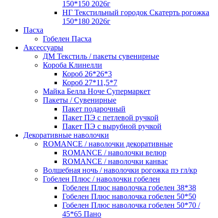
150*150 2026г
НГ Текстильный городок Скатерть рогожка
150*180 2026г
Пасха
Гобелен Пасха
Аксессуары
ДМ Текстиль / пакеты сувенирные
Короба Клинелли
Короб 26*26*3
Короб 27*11,5*7
Майка Белла Ноче Супермаркет
Пакеты / Сувенирные
Пакет подарочный
Пакет ПЭ с петлевой ручкой
Пакет ПЭ с вырубной ручкой
Декоративные наволочки
ROMANCE / наволочки декоративные
ROMANCE / наволочки велюр
ROMANCE / наволочки канвас
Волшебная ночь / наволочки рогожка пэ гл/кр
Гобелен Плюс / наволочки гобелен
Гобелен Плюс наволочка гобелен 38*38
Гобелен Плюс наволочка гобелен 50*50
Гобелен Плюс наволочка гобелен 50*70 /
45*65 Пано