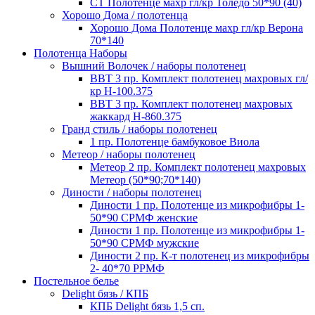
СТ Полотенце махр гл/кр Толедо 50*90 (40)
Хорошо Дома / полотенца
Хорошо Дома Полотенце махр гл/кр Верона
70*140
Полотенца Наборы
Вышний Волочек / наборы полотенец
ВВТ 3 пр. Комплект полотенец махровых гл/
кр Н-100.375
ВВТ 3 пр. Комплект полотенец махровых
жаккард Н-860.375
Гранд стиль / наборы полотенец
1 пр. Полотенце бамбуковое Виола
Метеор / наборы полотенец
Метеор 2 пр. Комплект полотенец махровых
Метеор (50*90;70*140)
Диности / наборы полотенец
Диности 1 пр. Полотенце из микрофибры 1-
50*90 СРМФ женские
Диности 1 пр. Полотенце из микрофибры 1-
50*90 СРМФ мужские
Диности 2 пр. К-т полотенец из микрофибры
2- 40*70 РРМФ
Постельное белье
Delight бязь / КПБ
КПБ Delight бязь 1,5 сп.