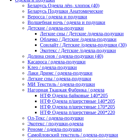
Беларусь Одеяла лён- хлопок (40)
Беларусь Подушки Анатомические
Веросса / одеяла и подушки
Волшебная ночь / одеяла и подушки
Детские / одеяла-подушки
Легкие сны / Детские /одеяла-подушки
Облачко / Детские /одеяла-подушки
Сонлайт / Детские /одеяла-подушки (30)
Экотекс / Детские /одеяла-подушки
Долина снов / одеяла-подушки (40)
Касароса / одеяла-подушки
Клео / одеяла-подушки
Лаки Дримс / одеяла-подушки
Легкие сны / одеяла-подушки
МИ Текстиль / одеяла-подушки
Нагорная Ткацкая Фабрика / одеяла
НТФ Одеяла байковые 140*205
НТФ Одеяла п/шерстяные 140*205
НТФ Одеяла п/шерстяные 170*205
НТФ Одеяла п/шерстяные 200*220
Ол-Текс / одеяла-подушки
Экотекс / подушки-одеяла
Реноме / одеяла-подушки
Самойловский текстиль / одеяла-подушки