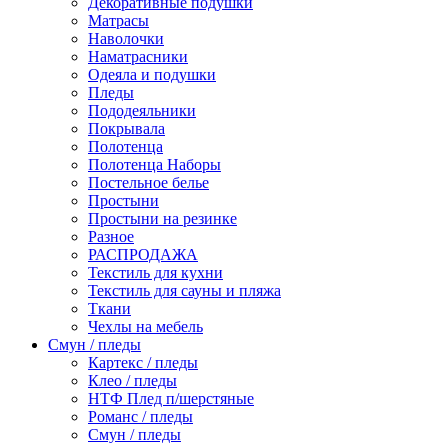
Декоративные подушки
Матрасы
Наволочки
Наматрасники
Одеяла и подушки
Пледы
Пододеяльники
Покрывала
Полотенца
Полотенца Наборы
Постельное белье
Простыни
Простыни на резинке
Разное
РАСПРОДАЖА
Текстиль для кухни
Текстиль для сауны и пляжа
Ткани
Чехлы на мебель
Смун / пледы
Картекс / пледы
Клео / пледы
НТФ Плед п/шерстяные
Романс / пледы
Смун / пледы