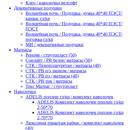
Клео / наволочки велсофт
Декоративные подушки
Волшебная ночь / Подушка- думка 40*40 ПЭСТ/
канвас гл/кр
Волшебная ночь / Подушка- думка 40*40 ПЭСТ/
ПЭСТ
Волшебная ночь / Подушка- думка 40*40 ПЭСТ/
рогожка гл/кр
МИ / декоративные подушки
Матрасы
Реноме / струтопласт (50)
Сонлайт / РВ белое/ матрасы (50)
СТК / Пенополиуретан / матрасы (40)
СТК / РВ п/э эконом / матрасы
СТК / РВ пэ / матрасы (40)
СТК / РВ тик / матрасы
Текс Матрас / струтопласт
Наволочки
ADELIS поплин гл/кр / комплект наволочек
ADELIS Комплект наволочек поплин гл/кр
2-50*70
ADELIS Комплект наволочек поплин гл/кр
2-70*70
Люксония трикотаж набив. / комплект наволочек
(40)