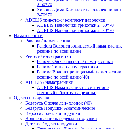
2-50*70
Хорошо Дома Комплект наволочек поплин
2-70*70
ADELIS трикотаж / комплект наволочек
ADELIS Наволочки трикотаж 2- 50*70
ADELIS Наволочки трикотаж 2- 70*70
Наматрасники
Pandora / наматрасники
Pandora Водонепроницаемый наматрасник
резинка по всей длине
Реноме / наматрасники
Реноме Овечья шерсть / наматрасники
Реноме Топпер / наматрасники
Реноме Водонепроницаемый наматрасник
резинка по всей длине(40)
ADELIS / наматрасники
ADELIS Наматрасник на синтепоне
стеганый с бортом на резинке
Одеяла и подушки
Беларусь Одеяла лён- хлопок (40)
Беларусь Подушки Анатомические
Веросса / одеяла и подушки
Волшебная ночь / одеяла и подушки
Детские / одеяла-подушки
Легкие сны / Детские /одеяла-подушки