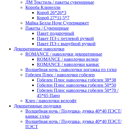
ДМ Текстиль / пакеты сувенирные
Короба Клинелли
Короб 26*26*3
Короб 27*11,5*7
Майка Белла Ноче Супермаркет
Пакеты / Сувенирные
Пакет подарочный
Пакет ПЭ с петлевой ручкой
Пакет ПЭ с вырубной ручкой
Декоративные наволочки
ROMANCE / наволочки декоративные
ROMANCE / наволочки велюр
ROMANCE / наволочки канвас
Волшебная ночь / наволочки рогожка пэ гл/кр
Гобелен Плюс / наволочки гобелен
Гобелен Плюс наволочка гобелен 38*38
Гобелен Плюс наволочка гобелен 50*50
Гобелен Плюс наволочка гобелен 50*70 /
45*65 Пано
Клео / наволочки велсофт
Декоративные подушки
Волшебная ночь / Подушка- думка 40*40 ПЭСТ/
канвас гл/кр
Волшебная ночь / Подушка- думка 40*40 ПЭСТ/
ПЭСТ