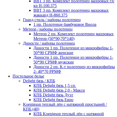
ВВТ 3 пр. Комплект полотенец махровых гл/
кр Н-100.375
ВВТ 3 пр. Комплект полотенец махровых
жаккард Н-860.375
Гранд стиль / наборы полотенец
1 пр. Полотенце бамбуковое Виола
Метеор / наборы полотенец
Метеор 2 пр. Комплект полотенец махровых
Метеор (50*90;70*140)
Диности / наборы полотенец
Диности 1 пр. Полотенце из микрофибры 1-
50*90 СРМФ женские
Диности 1 пр. Полотенце из микрофибры 1-
50*90 СРМФ мужские
Диности 2 пр. К-т полотенец из микрофибры
2- 40*70 РРМФ
Постельное белье
Delight бязь / КПБ
КПБ Delight бязь 1,5 сп.
КПБ Delight бязь 2,0 - Макси
КПБ Delight бязь Дуэт
КПБ Delight бязь Евро
Koenigson теплый лён с натяжной простыней /
КПБ (40)
КПБ Koenigson теплый лён с натяжной