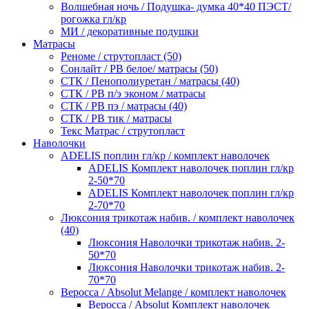
Волшебная ночь / Подушка- думка 40*40 ПЭСТ/
рогожка гл/кр
МИ / декоративные подушки
Матрасы
Реноме / струтопласт (50)
Сонлайт / РВ белое/ матрасы (50)
СТК / Пенополиуретан / матрасы (40)
СТК / РВ п/э эконом / матрасы
СТК / РВ пэ / матрасы (40)
СТК / РВ тик / матрасы
Текс Матрас / струтопласт
Наволочки
ADELIS поплин гл/кр / комплект наволочек
ADELIS Комплект наволочек поплин гл/кр
2-50*70
ADELIS Комплект наволочек поплин гл/кр
2-70*70
Люксония трикотаж набив. / комплект наволочек
(40)
Люксония Наволочки трикотаж набив. 2-
50*70
Люксония Наволочки трикотаж набив. 2-
70*70
Веросса / Absolut Melange / комплект наволочек
Веросса / Absolut Комплект наволочек