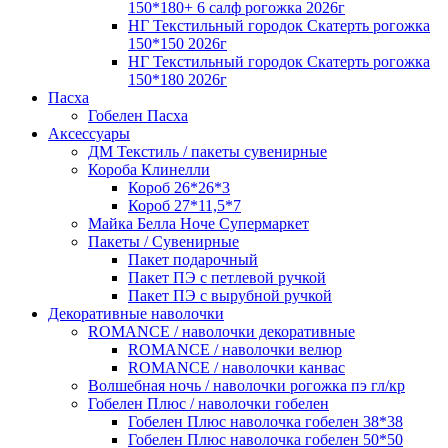
150*180+ 6 салф рогожка 2026г
НГ Текстильный городок Скатерть рогожка
150*150 2026г
НГ Текстильный городок Скатерть рогожка
150*180 2026г
Пасха
Гобелен Пасха
Аксессуары
ДМ Текстиль / пакеты сувенирные
Короба Клинелли
Короб 26*26*3
Короб 27*11,5*7
Майка Белла Ноче Супермаркет
Пакеты / Сувенирные
Пакет подарочный
Пакет ПЭ с петлевой ручкой
Пакет ПЭ с вырубной ручкой
Декоративные наволочки
ROMANCE / наволочки декоративные
ROMANCE / наволочки велюр
ROMANCE / наволочки канвас
Волшебная ночь / наволочки рогожка пэ гл/кр
Гобелен Плюс / наволочки гобелен
Гобелен Плюс наволочка гобелен 38*38
Гобелен Плюс наволочка гобелен 50*50