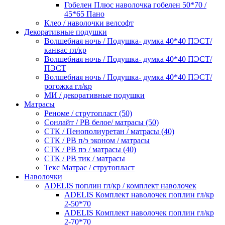
Гобелен Плюс наволочка гобелен 50*70 /
45*65 Пано
Клео / наволочки велсофт
Декоративные подушки
Волшебная ночь / Подушка- думка 40*40 ПЭСТ/
канвас гл/кр
Волшебная ночь / Подушка- думка 40*40 ПЭСТ/
ПЭСТ
Волшебная ночь / Подушка- думка 40*40 ПЭСТ/
рогожка гл/кр
МИ / декоративные подушки
Матрасы
Реноме / струтопласт (50)
Сонлайт / РВ белое/ матрасы (50)
СТК / Пенополиуретан / матрасы (40)
СТК / РВ п/э эконом / матрасы
СТК / РВ пэ / матрасы (40)
СТК / РВ тик / матрасы
Текс Матрас / струтопласт
Наволочки
ADELIS поплин гл/кр / комплект наволочек
ADELIS Комплект наволочек поплин гл/кр
2-50*70
ADELIS Комплект наволочек поплин гл/кр
2-70*70