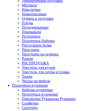
Декоративные подушки
Матрасы
Наволочки
Наматрасники
Одеяла и подушки
Пледы
Пододеяльники
Покрывала
Полотенца
Полотенца Наборы
Постельное белье
Простыни
Простыни на резинке
Разное
РАСПРОДАЖА
Текстиль для кухни
Текстиль для сауны и пляжа
Ткани
Чехлы на мебель
Полотенца кухонные
Наборы кухонные
Полотенца кухонные
Прихватки Рукавицы Рушники
Салфетки
Скатерти