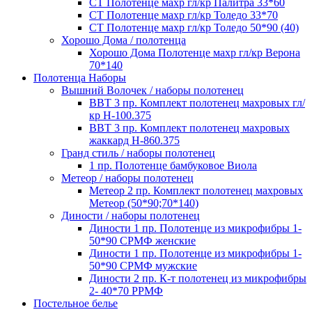
СТ Полотенце махр гл/кр Палитра 33*60
СТ Полотенце махр гл/кр Толедо 33*70
СТ Полотенце махр гл/кр Толедо 50*90 (40)
Хорошо Дома / полотенца
Хорошо Дома Полотенце махр гл/кр Верона
70*140
Полотенца Наборы
Вышний Волочек / наборы полотенец
ВВТ 3 пр. Комплект полотенец махровых гл/
кр Н-100.375
ВВТ 3 пр. Комплект полотенец махровых
жаккард Н-860.375
Гранд стиль / наборы полотенец
1 пр. Полотенце бамбуковое Виола
Метеор / наборы полотенец
Метеор 2 пр. Комплект полотенец махровых
Метеор (50*90;70*140)
Диности / наборы полотенец
Диности 1 пр. Полотенце из микрофибры 1-
50*90 СРМФ женские
Диности 1 пр. Полотенце из микрофибры 1-
50*90 СРМФ мужские
Диности 2 пр. К-т полотенец из микрофибры
2- 40*70 РРМФ
Постельное белье