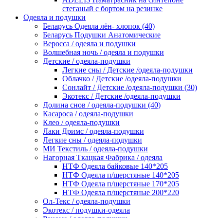
стеганый с бортом на резинке
Одеяла и подушки
Беларусь Одеяла лён- хлопок (40)
Беларусь Подушки Анатомические
Веросса / одеяла и подушки
Волшебная ночь / одеяла и подушки
Детские / одеяла-подушки
Легкие сны / Детские /одеяла-подушки
Облачко / Детские /одеяла-подушки
Сонлайт / Детские /одеяла-подушки (30)
Экотекс / Детские /одеяла-подушки
Долина снов / одеяла-подушки (40)
Касароса / одеяла-подушки
Клео / одеяла-подушки
Лаки Дримс / одеяла-подушки
Легкие сны / одеяла-подушки
МИ Текстиль / одеяла-подушки
Нагорная Ткацкая Фабрика / одеяла
НТФ Одеяла байковые 140*205
НТФ Одеяла п/шерстяные 140*205
НТФ Одеяла п/шерстяные 170*205
НТФ Одеяла п/шерстяные 200*220
Ол-Текс / одеяла-подушки
Экотекс / подушки-одеяла