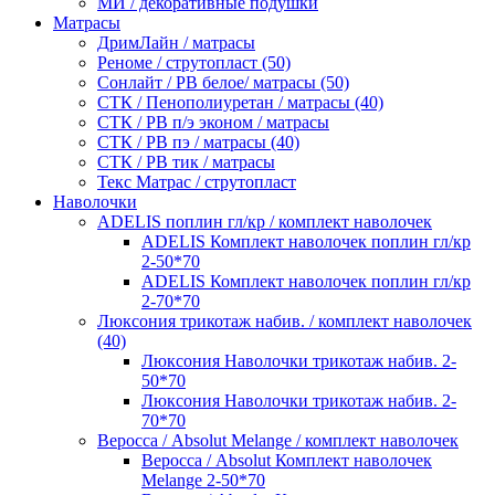
МИ / декоративные подушки
Матрасы
ДримЛайн / матрасы
Реноме / струтопласт (50)
Сонлайт / РВ белое/ матрасы (50)
СТК / Пенополиуретан / матрасы (40)
СТК / РВ п/э эконом / матрасы
СТК / РВ пэ / матрасы (40)
СТК / РВ тик / матрасы
Текс Матрас / струтопласт
Наволочки
ADELIS поплин гл/кр / комплект наволочек
ADELIS Комплект наволочек поплин гл/кр
2-50*70
ADELIS Комплект наволочек поплин гл/кр
2-70*70
Люксония трикотаж набив. / комплект наволочек
(40)
Люксония Наволочки трикотаж набив. 2-
50*70
Люксония Наволочки трикотаж набив. 2-
70*70
Веросса / Absolut Melange / комплект наволочек
Веросса / Absolut Комплект наволочек
Melange 2-50*70