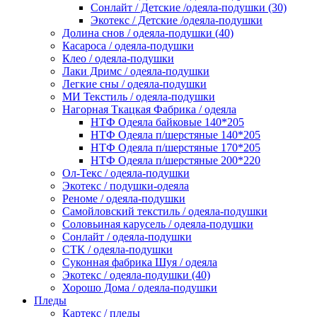
Сонлайт / Детские /одеяла-подушки (30)
Экотекс / Детские /одеяла-подушки
Долина снов / одеяла-подушки (40)
Касароса / одеяла-подушки
Клео / одеяла-подушки
Лаки Дримс / одеяла-подушки
Легкие сны / одеяла-подушки
МИ Текстиль / одеяла-подушки
Нагорная Ткацкая Фабрика / одеяла
НТФ Одеяла байковые 140*205
НТФ Одеяла п/шерстяные 140*205
НТФ Одеяла п/шерстяные 170*205
НТФ Одеяла п/шерстяные 200*220
Ол-Текс / одеяла-подушки
Экотекс / подушки-одеяла
Реноме / одеяла-подушки
Самойловский текстиль / одеяла-подушки
Соловьиная карусель / одеяла-подушки
Сонлайт / одеяла-подушки
СТК / одеяла-подушки
Суконная фабрика Шуя / одеяла
Экотекс / одеяла-подушки (40)
Хорошо Дома / одеяла-подушки
Пледы
Картекс / пледы