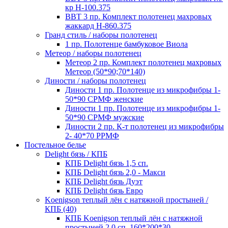
кр Н-100.375
ВВТ 3 пр. Комплект полотенец махровых
жаккард Н-860.375
Гранд стиль / наборы полотенец
1 пр. Полотенце бамбуковое Виола
Метеор / наборы полотенец
Метеор 2 пр. Комплект полотенец махровых
Метеор (50*90;70*140)
Диности / наборы полотенец
Диности 1 пр. Полотенце из микрофибры 1-
50*90 СРМФ женские
Диности 1 пр. Полотенце из микрофибры 1-
50*90 СРМФ мужские
Диности 2 пр. К-т полотенец из микрофибры
2- 40*70 РРМФ
Постельное белье
Delight бязь / КПБ
КПБ Delight бязь 1,5 сп.
КПБ Delight бязь 2,0 - Макси
КПБ Delight бязь Дуэт
КПБ Delight бязь Евро
Koenigson теплый лён с натяжной простыней /
КПБ (40)
КПБ Koenigson теплый лён с натяжной
простыней 2,0 сп. 160*200*30