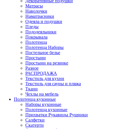
Декоративные подушки
Матрасы
Наволочки
Наматрасники
Одеяла и подушки
Пледы
Пододеяльники
Покрывала
Полотенца
Полотенца Наборы
Постельное белье
Простыни
Простыни на резинке
Разное
РАСПРОДАЖА
Текстиль для кухни
Текстиль для сауны и пляжа
Ткани
Чехлы на мебель
Полотенца кухонные
Наборы кухонные
Полотенца кухонные
Прихватки Рукавицы Рушники
Салфетки
Скатерти