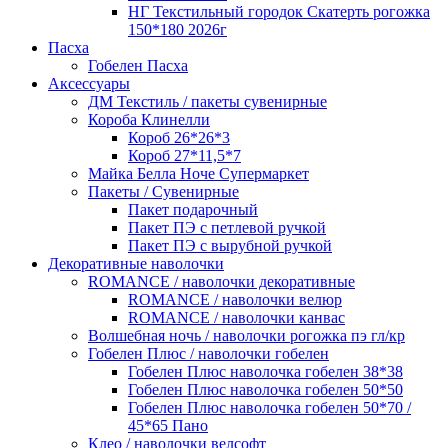
НГ Текстильный городок Скатерть рогожка
150*180 2026г
Пасха
Гобелен Пасха
Аксессуары
ДМ Текстиль / пакеты сувенирные
Короба Клинелли
Короб 26*26*3
Короб 27*11,5*7
Майка Белла Ноче Супермаркет
Пакеты / Сувенирные
Пакет подарочный
Пакет ПЭ с петлевой ручкой
Пакет ПЭ с вырубной ручкой
Декоративные наволочки
ROMANCE / наволочки декоративные
ROMANCE / наволочки велюр
ROMANCE / наволочки канвас
Волшебная ночь / наволочки рогожка пэ гл/кр
Гобелен Плюс / наволочки гобелен
Гобелен Плюс наволочка гобелен 38*38
Гобелен Плюс наволочка гобелен 50*50
Гобелен Плюс наволочка гобелен 50*70 /
45*65 Пано
Клео / наволочки велсофт