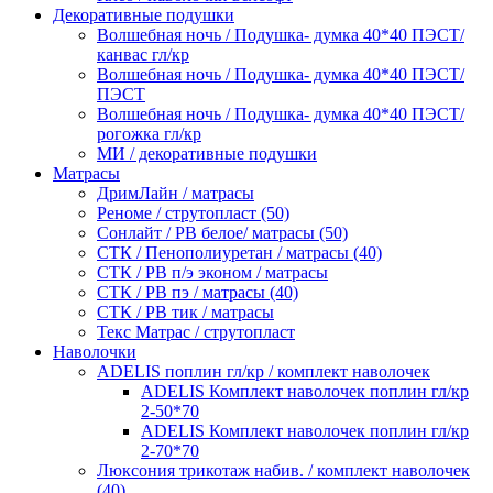
Декоративные подушки
Волшебная ночь / Подушка- думка 40*40 ПЭСТ/
канвас гл/кр
Волшебная ночь / Подушка- думка 40*40 ПЭСТ/
ПЭСТ
Волшебная ночь / Подушка- думка 40*40 ПЭСТ/
рогожка гл/кр
МИ / декоративные подушки
Матрасы
ДримЛайн / матрасы
Реноме / струтопласт (50)
Сонлайт / РВ белое/ матрасы (50)
СТК / Пенополиуретан / матрасы (40)
СТК / РВ п/э эконом / матрасы
СТК / РВ пэ / матрасы (40)
СТК / РВ тик / матрасы
Текс Матрас / струтопласт
Наволочки
ADELIS поплин гл/кр / комплект наволочек
ADELIS Комплект наволочек поплин гл/кр
2-50*70
ADELIS Комплект наволочек поплин гл/кр
2-70*70
Люксония трикотаж набив. / комплект наволочек
(40)