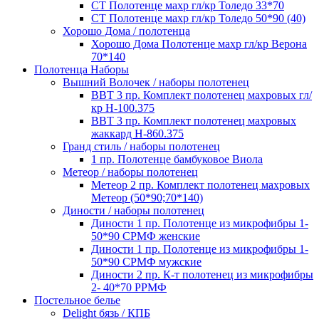
СТ Полотенце махр гл/кр Толедо 33*70
СТ Полотенце махр гл/кр Толедо 50*90 (40)
Хорошо Дома / полотенца
Хорошо Дома Полотенце махр гл/кр Верона
70*140
Полотенца Наборы
Вышний Волочек / наборы полотенец
ВВТ 3 пр. Комплект полотенец махровых гл/
кр Н-100.375
ВВТ 3 пр. Комплект полотенец махровых
жаккард Н-860.375
Гранд стиль / наборы полотенец
1 пр. Полотенце бамбуковое Виола
Метеор / наборы полотенец
Метеор 2 пр. Комплект полотенец махровых
Метеор (50*90;70*140)
Диности / наборы полотенец
Диности 1 пр. Полотенце из микрофибры 1-
50*90 СРМФ женские
Диности 1 пр. Полотенце из микрофибры 1-
50*90 СРМФ мужские
Диности 2 пр. К-т полотенец из микрофибры
2- 40*70 РРМФ
Постельное белье
Delight бязь / КПБ