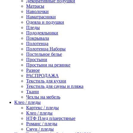
Декоративные подушки
Матрасы
Наволочки
Наматрасники
Одеяла и подушки
Пледы
Пододеяльники
Покрывала
Полотенца
Полотенца Наборы
Постельное белье
Простыни
Простыни на резинке
Разное
РАСПРОДАЖА
Текстиль для кухни
Текстиль для сауны и пляжа
Ткани
Чехлы на мебель
Клео / пледы
Картекс / пледы
Клео / пледы
НТФ Плед п/шерстяные
Романс / пледы
Смун / пледы