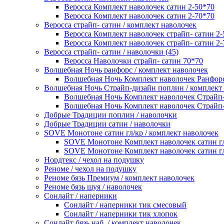
Веросса Комплект наволочек сатин 2-50*70
Веросса Комплект наволочек сатин 2-70*70
Веросса страйп- сатин / комплект наволочек
Веросса Комплект наволочек страйп- сатин 2-
Веросса Комплект наволочек страйп- сатин 2-
Веросса страйп- сатин / наволочки (45)
Веросса Наволочки страйп- сатин 70*70
Волшебная Ночь ранфорс / комплект наволочек
Волшебная Ночь Комплект наволочек Ранфорс
Волшебная Ночь Страйп-дизайн поплин / комплект
Волшебная Ночь Комплект наволочек Страйп-
Волшебная Ночь Комплект наволочек Страйп-
Добрые Традиции поплин / наволочки
Добрые Традиции сатин / наволочки
SOVE Монотоне сатин гл/кр / комплект наволочек
SOVE Монотоне Комплект наволочек сатин гл
SOVE Монотоне Комплект наволочек сатин гл
Нордтекс / чехол на подушку
Реноме / чехол на подушку
Реноме бязь Премиум / комплект наволочек
Реноме бязь шуя / наволочек
Сонлайт / наперники
Сонлайт / наперники тик смесовый
Сонлайт / наперники тик хлопок
Сонлайт бязь наб. / комплект наволочек