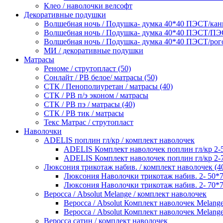
Клео / наволочки велсофт
Декоративные подушки
Волшебная ночь / Подушка- думка 40*40 ПЭСТ/канв
Волшебная ночь / Подушка- думка 40*40 ПЭСТ/П
Волшебная ночь / Подушка- думка 40*40 ПЭСТ/рог
МИ / декоративные подушки
Матрасы
Реноме / струтопласт (50)
Сонлайт / РВ белое/ матрасы (50)
СТК / Пенополиуретан / матрасы (40)
СТК / РВ п/э эконом / матрасы
СТК / РВ пэ / матрасы (40)
СТК / РВ тик / матрасы
Текс Матрас / струтопласт
Наволочки
ADELIS поплин гл/кр / комплект наволочек
ADELIS Комплект наволочек поплин гл/кр 2-
ADELIS Комплект наволочек поплин гл/кр 2-
Люксония трикотаж набив. / комплект наволочек (4
Люксония Наволочки трикотаж набив. 2- 50*
Люксония Наволочки трикотаж набив. 2- 70*
Веросса / Absolut Melange / комплект наволочек
Веросса / Absolut Комплект наволочек Melang
Веросса / Absolut Комплект наволочек Melang
Веросса сатин / комплект наволочек