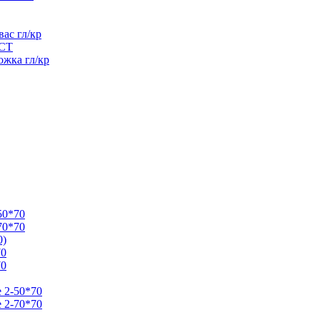
ас гл/кр
ЭСТ
ожка гл/кр
50*70
70*70
0)
70
70
e 2-50*70
e 2-70*70