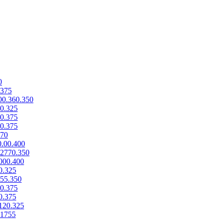
0
.375
00.360.350
0.325
0.375
0.375
770
.00.400
2770.350
000.400
0.325
55.350
0.375
0.375
120.325
.1755