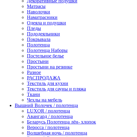
Декоративные подушки
Матрасы
Наволочки
Наматрасники
Одеяла и подушки
Пледы
Пододеяльники
Покрывала
Полотенца
Полотенца Наборы
Постельное белье
Простыни
Простыни на резинке
Разное
РАСПРОДАЖА
Текстиль для кухни
Текстиль для сауны и пляжа
Ткани
Чехлы на мебель
Вышний Волочек / полотенца
LUXOR / полотенца
Авангард / полотенца
Беларусь Полотенца лён- хлопок
Веросса / полотенца
Волшебная ночь / полотенца