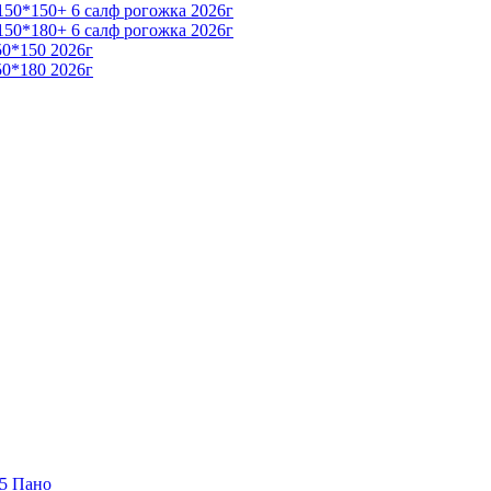
50*150+ 6 салф рогожка 2026г
50*180+ 6 салф рогожка 2026г
50*150 2026г
50*180 2026г
65 Пано