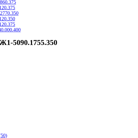
860.375
120.375
2770.350
120.350
120.375
0.000.400
 Ж1-5090.1755.350
(50)