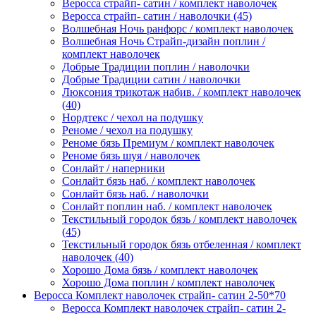
Веросса страйп- сатин / комплект наволочек
Веросса страйп- сатин / наволочки (45)
Волшебная Ночь ранфорс / комплект наволочек
Волшебная Ночь Страйп-дизайн поплин /
комплект наволочек
Добрые Традиции поплин / наволочки
Добрые Традиции сатин / наволочки
Люксония трикотаж набив. / комплект наволочек
(40)
Нордтекс / чехол на подушку
Реноме / чехол на подушку
Реноме бязь Премиум / комплект наволочек
Реноме бязь шуя / наволочек
Сонлайт / наперники
Сонлайт бязь наб. / комплект наволочек
Сонлайт бязь наб. / наволочки
Сонлайт поплин наб. / комплект наволочек
Текстильный городок бязь / комплект наволочек
(45)
Текстильный городок бязь отбеленная / комплект
наволочек (40)
Хорошо Дома бязь / комплект наволочек
Хорошо Дома поплин / комплект наволочек
Веросса Комплект наволочек страйп- сатин 2-50*70
Веросса Комплект наволочек страйп- сатин 2-