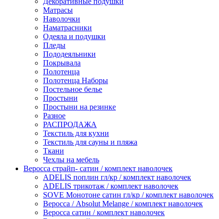
Декоративные подушки
Матрасы
Наволочки
Наматрасники
Одеяла и подушки
Пледы
Пододеяльники
Покрывала
Полотенца
Полотенца Наборы
Постельное белье
Простыни
Простыни на резинке
Разное
РАСПРОДАЖА
Текстиль для кухни
Текстиль для сауны и пляжа
Ткани
Чехлы на мебель
Веросса страйп- сатин / комплект наволочек
ADELIS поплин гл/кр / комплект наволочек
ADELIS трикотаж / комплект наволочек
SOVE Монотоне сатин гл/кр / комплект наволочек
Веросса / Absolut Melange / комплект наволочек
Веросса сатин / комплект наволочек