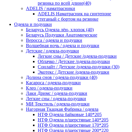
резинка по всей длине(40)
ADELIS / наматрасники
ADELIS Наматрасник на синтепоне
стеганый с бортом на резинке
Одеяла и подушки
Беларусь Одеяла лён- хлопок (40)
Беларусь Подушки Анатомические
Веросса / одеяла и подушки
Волшебная ночь / одеяла и подушки
Детские / одеяла-подушки
Легкие сны / Детские /одеяла-подушки
Облачко / Детские /одеяла-подушки
Сонлайт / Детские /одеяла-подушки (30)
Экотекс / Детские /одеяла-подушки
Долина снов / одеяла-подушки (40)
Касароса / одеяла-подушки
Клео / одеяла-подушки
Лаки Дримс / одеяла-подушки
Легкие сны / одеяла-подушки
МИ Текстиль / одеяла-подушки
Нагорная Ткацкая Фабрика / одеяла
НТФ Одеяла байковые 140*205
НТФ Одеяла п/шерстяные 140*205
НТФ Одеяла п/шерстяные 170*205
НТФ Одеяла п/шерстяные 200*220