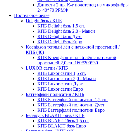
Диности 2 пр. К-т полотенец из микрофибры
2- 40*70 РРМФ
Постельное белье
Delight бязь / КПБ
КПБ Delight бязь 1,5 сп.
КПБ Delight бязь 2,0 - Макси
КПБ Delight бязь Дуэт
КПБ Delight бязь Евро
Koenigson теплый лён с натяжной простыней /
КПБ (40)
КПБ Koenigson теплый лён с натяжной
простыней 2,0 сп. 160*200*30
LUXOR сатин / КПБ
КПБ Luxor сатин 1,5 сп.
КПБ Luxor сатин 2,0 - Макси
КПБ Luxor сатин Дуэт
КПБ Luxor сатин Евро
Баттерфляй полисатин / КПБ
КПБ Баттерфляй полисатин 1,5 сп.
КПБ Баттерфляй полисатин Дуэт
КПБ Баттерфляй полисатин Евро
Беларусь BLAKIT бязь / КПБ
КПБ BLAKIT бязь 1,5 сп.
КПБ BLAKIT бязь Евро