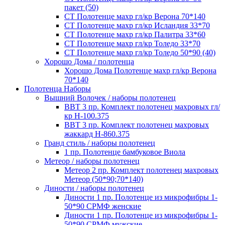
пакет (50)
СТ Полотенце махр гл/кр Верона 70*140
СТ Полотенце махр гл/кр Исландия 33*70
СТ Полотенце махр гл/кр Палитра 33*60
СТ Полотенце махр гл/кр Толедо 33*70
СТ Полотенце махр гл/кр Толедо 50*90 (40)
Хорошо Дома / полотенца
Хорошо Дома Полотенце махр гл/кр Верона
70*140
Полотенца Наборы
Вышний Волочек / наборы полотенец
ВВТ 3 пр. Комплект полотенец махровых гл/
кр Н-100.375
ВВТ 3 пр. Комплект полотенец махровых
жаккард Н-860.375
Гранд стиль / наборы полотенец
1 пр. Полотенце бамбуковое Виола
Метеор / наборы полотенец
Метеор 2 пр. Комплект полотенец махровых
Метеор (50*90;70*140)
Диности / наборы полотенец
Диности 1 пр. Полотенце из микрофибры 1-
50*90 СРМФ женские
Диности 1 пр. Полотенце из микрофибры 1-
50*90 СРМФ мужские