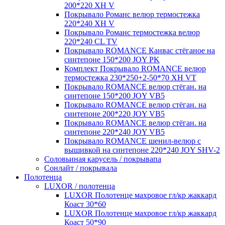
200*220 XH V
Покрывало Романс велюр термостежка
220*240 XH V
Покрывало Романс термостежка велюр
220*240 CL TV
Покрывало ROMANCE Канвас стёганое на
синтепоне 150*200 JOY PK
Комплект Покрывало ROMANCE велюр
термостежка 230*250+2-50*70 XH VT
Покрывало ROMANCE велюр стёган. на
синтепоне 150*200 JOY VB5
Покрывало ROMANCE велюр стёган. на
синтепоне 200*220 JOY VB5
Покрывало ROMANCE велюр стёган. на
синтепоне 220*240 JOY VB5
Покрывало ROMANCE шенил-велюр с
вышивкой на синтепоне 220*240 JOY SHV-2
Соловьиная карусель / покрывапа
Сонлайт / покрывала
Полотенца
LUXOR / полотенца
LUXOR Полотенце махровое гл/кр жаккард
Коаст 30*60
LUXOR Полотенце махровое гл/кр жаккард
Коаст 50*90