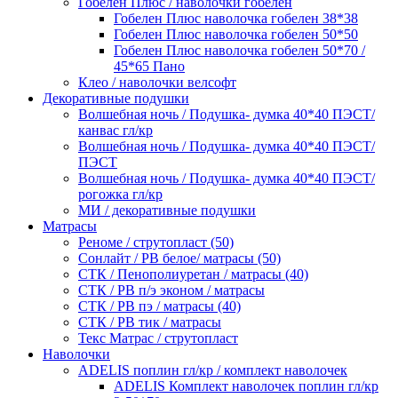
Гобелен Плюс / наволочки гобелен
Гобелен Плюс наволочка гобелен 38*38
Гобелен Плюс наволочка гобелен 50*50
Гобелен Плюс наволочка гобелен 50*70 /
45*65 Пано
Клео / наволочки велсофт
Декоративные подушки
Волшебная ночь / Подушка- думка 40*40 ПЭСТ/
канвас гл/кр
Волшебная ночь / Подушка- думка 40*40 ПЭСТ/
ПЭСТ
Волшебная ночь / Подушка- думка 40*40 ПЭСТ/
рогожка гл/кр
МИ / декоративные подушки
Матрасы
Реноме / струтопласт (50)
Сонлайт / РВ белое/ матрасы (50)
СТК / Пенополиуретан / матрасы (40)
СТК / РВ п/э эконом / матрасы
СТК / РВ пэ / матрасы (40)
СТК / РВ тик / матрасы
Текс Матрас / струтопласт
Наволочки
ADELIS поплин гл/кр / комплект наволочек
ADELIS Комплект наволочек поплин гл/кр