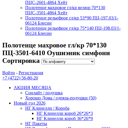
ПЦС-2601-4864 Хейт
Полотенце махровое гл/кр велюр 70*130
ПЦС-3501-4864 Хейт
Полотенце рельефное гл/кр 53*90 ПЦ-197.03/1-
06124 Блесин
Полотенце рельефное гл/кр 75*140 ПЦ-198.03/1-
06124 Блесин
Полотенце махровое гл/кр 70*130
ПЦ-3501-6410 Оушиэник симфони
Сортировка
Войти
-
Регистрация
+7 (4722) 56-80-20
АКЦИЯ МЕСЯЦА
Сонлайт / подушка
Хорошо Дома / одеяла-подушки (50)
Новый год 2026
НГ Клинелли / Короба
НГ Клинелли короб 26*26*3
НГ Клинелли короб 36*26*9
НГ Пакеты