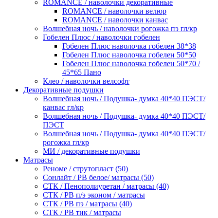
ROMANCE / наволочки декоративные
ROMANCE / наволочки велюр
ROMANCE / наволочки канвас
Волшебная ночь / наволочки рогожка пэ гл/кр
Гобелен Плюс / наволочки гобелен
Гобелен Плюс наволочка гобелен 38*38
Гобелен Плюс наволочка гобелен 50*50
Гобелен Плюс наволочка гобелен 50*70 /
45*65 Пано
Клео / наволочки велсофт
Декоративные подушки
Волшебная ночь / Подушка- думка 40*40 ПЭСТ/
канвас гл/кр
Волшебная ночь / Подушка- думка 40*40 ПЭСТ/
ПЭСТ
Волшебная ночь / Подушка- думка 40*40 ПЭСТ/
рогожка гл/кр
МИ / декоративные подушки
Матрасы
Реноме / струтопласт (50)
Сонлайт / РВ белое/ матрасы (50)
СТК / Пенополиуретан / матрасы (40)
СТК / РВ п/э эконом / матрасы
СТК / РВ пэ / матрасы (40)
СТК / РВ тик / матрасы