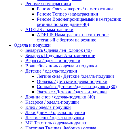
Реноме / наматрасники
Реноме Овечья шерсть / наматрасники
Реноме Топпер / наматрасники
Реноме Водонепроницаемый наматрасник
резинка по всей длине(40)
ADELIS / наматрасники
ADELIS Наматрасник на синтепоне
стеганый с бортом на резинке
Одеяла и подушки
Беларусь Одеяла лён- хлопок (40)
Беларусь Подушки Анатомические
Веросса / одеяла и подушки
Волшебная ночь / одеяла и подушки
Детские / одеяла-подушки
Легкие сны / Детские /одеяла-подушки
Облачко / Детские /одеяла-подушки
Сонлайт / Детские /одеяла-подушки (30)
Экотекс / Детские /одеяла-подушки
Долина снов / одеяла-подушки (40)
Касароса / одеяла-подушки
Клео / одеяла-подушки
Лаки Дримс / одеяла-подушки
Легкие сны / одеяла-подушки
МИ Текстиль / одеяла-подушки
Нагорная Ткацкая Фабрика / одеяла