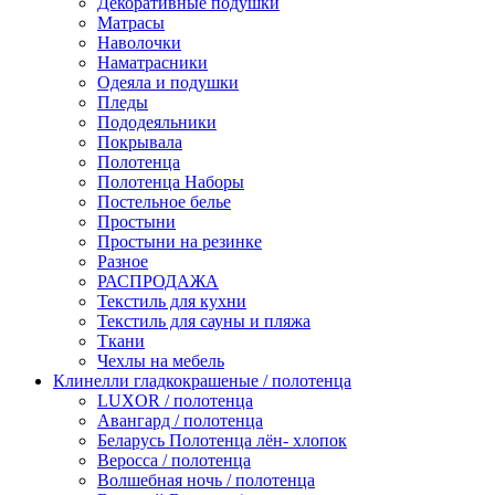
Декоративные подушки
Матрасы
Наволочки
Наматрасники
Одеяла и подушки
Пледы
Пододеяльники
Покрывала
Полотенца
Полотенца Наборы
Постельное белье
Простыни
Простыни на резинке
Разное
РАСПРОДАЖА
Текстиль для кухни
Текстиль для сауны и пляжа
Ткани
Чехлы на мебель
Клинелли гладкокрашеные / полотенца
LUXOR / полотенца
Авангард / полотенца
Беларусь Полотенца лён- хлопок
Веросса / полотенца
Волшебная ночь / полотенца