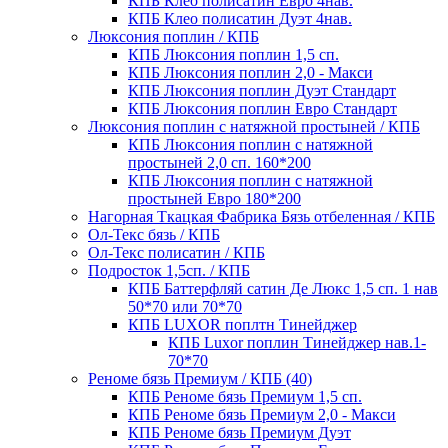
КПБ Клео полисатин Евро 4нав.
КПБ Клео полисатин Дуэт 4нав.
Люксония поплин / КПБ
КПБ Люксония поплин 1,5 сп.
КПБ Люксония поплин 2,0 - Макси
КПБ Люксония поплин Дуэт Стандарт
КПБ Люксония поплин Евро Стандарт
Люксония поплин с натяжной простыней / КПБ
КПБ Люксония поплин с натяжной
простыней 2,0 сп. 160*200
КПБ Люксония поплин с натяжной
простыней Евро 180*200
Нагорная Ткацкая Фабрика Бязь отбеленная / КПБ
Ол-Текс бязь / КПБ
Ол-Текс полисатин / КПБ
Подросток 1,5сп. / КПБ
КПБ Баттерфляй сатин Де Люкс 1,5 сп. 1 нав
50*70 или 70*70
КПБ LUXOR поплтн Тинейджер
КПБ Luxor поплин Тинейджер нав.1-
70*70
Реноме бязь Премиум / КПБ (40)
КПБ Реноме бязь Премиум 1,5 сп.
КПБ Реноме бязь Премиум 2,0 - Макси
КПБ Реноме бязь Премиум Дуэт