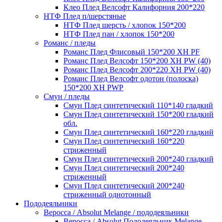
Клео Плед Велсофт Калифорния 200*220
НТФ Плед п/шерстяные
НТФ Плед шерсть / хлопок 150*200
НТФ Плед пан / хлопок 150*200
Романс / пледы
Романс Плед Флисовый 150*200 XH PF
Романс Плед Велсофт 150*200 XH PW (40)
Романс Плед Велсофт 200*220 XH PW (40)
Романс Плед Велсофт одотон (полоска)
150*200 XH PWP
Смун / пледы
Смун Плед синтетический 110*140 гладкий
Смун Плед синтетический 150*200 гладкий
обл.
Смун Плед синтетический 160*220 гладкий
Смун Плед синтетический 160*220
стриженный
Смун Плед синтетический 200*240 гладкий
Смун Плед синтетический 200*240
стриженный
Смун Плед синтетический 200*240
стриженный однотонный
Пододеяльники
Веросса / Absolut Melange / пододеяльники
Веросса / Absolut Пододеяльник Melange