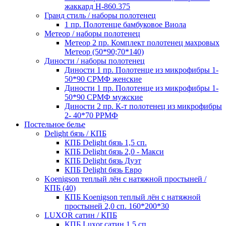
жаккард Н-860.375
Гранд стиль / наборы полотенец
1 пр. Полотенце бамбуковое Виола
Метеор / наборы полотенец
Метеор 2 пр. Комплект полотенец махровых
Метеор (50*90;70*140)
Диности / наборы полотенец
Диности 1 пр. Полотенце из микрофибры 1-
50*90 СРМФ женские
Диности 1 пр. Полотенце из микрофибры 1-
50*90 СРМФ мужские
Диности 2 пр. К-т полотенец из микрофибры
2- 40*70 РРМФ
Постельное белье
Delight бязь / КПБ
КПБ Delight бязь 1,5 сп.
КПБ Delight бязь 2,0 - Макси
КПБ Delight бязь Дуэт
КПБ Delight бязь Евро
Koenigson теплый лён с натяжной простыней /
КПБ (40)
КПБ Koenigson теплый лён с натяжной
простыней 2,0 сп. 160*200*30
LUXOR сатин / КПБ
КПБ Luxor сатин 1,5 сп.