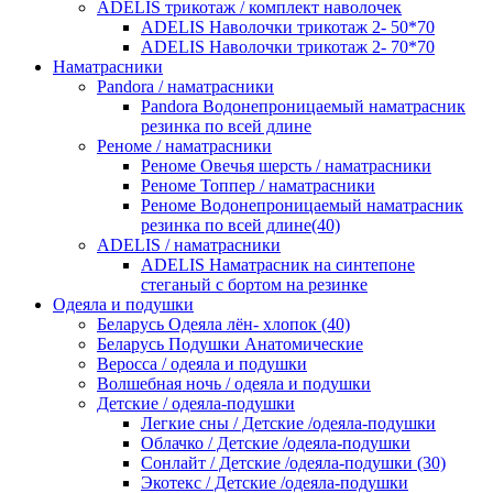
ADELIS трикотаж / комплект наволочек
ADELIS Наволочки трикотаж 2- 50*70
ADELIS Наволочки трикотаж 2- 70*70
Наматрасники
Pandora / наматрасники
Pandora Водонепроницаемый наматрасник
резинка по всей длине
Реноме / наматрасники
Реноме Овечья шерсть / наматрасники
Реноме Топпер / наматрасники
Реноме Водонепроницаемый наматрасник
резинка по всей длине(40)
ADELIS / наматрасники
ADELIS Наматрасник на синтепоне
стеганый с бортом на резинке
Одеяла и подушки
Беларусь Одеяла лён- хлопок (40)
Беларусь Подушки Анатомические
Веросса / одеяла и подушки
Волшебная ночь / одеяла и подушки
Детские / одеяла-подушки
Легкие сны / Детские /одеяла-подушки
Облачко / Детские /одеяла-подушки
Сонлайт / Детские /одеяла-подушки (30)
Экотекс / Детские /одеяла-подушки