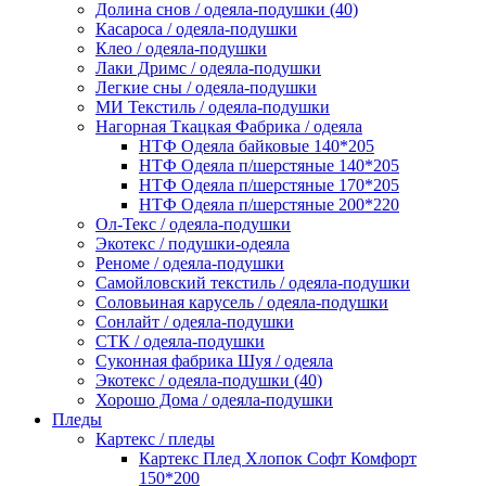
Долина снов / одеяла-подушки (40)
Касароса / одеяла-подушки
Клео / одеяла-подушки
Лаки Дримс / одеяла-подушки
Легкие сны / одеяла-подушки
МИ Текстиль / одеяла-подушки
Нагорная Ткацкая Фабрика / одеяла
НТФ Одеяла байковые 140*205
НТФ Одеяла п/шерстяные 140*205
НТФ Одеяла п/шерстяные 170*205
НТФ Одеяла п/шерстяные 200*220
Ол-Текс / одеяла-подушки
Экотекс / подушки-одеяла
Реноме / одеяла-подушки
Самойловский текстиль / одеяла-подушки
Соловьиная карусель / одеяла-подушки
Сонлайт / одеяла-подушки
СТК / одеяла-подушки
Суконная фабрика Шуя / одеяла
Экотекс / одеяла-подушки (40)
Хорошо Дома / одеяла-подушки
Пледы
Картекс / пледы
Картекс Плед Хлопок Софт Комфорт
150*200