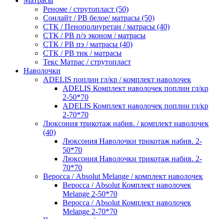
Матрасы
Реноме / струтопласт (50)
Сонлайт / РВ белое/ матрасы (50)
СТК / Пенополиуретан / матрасы (40)
СТК / РВ п/э эконом / матрасы
СТК / РВ пэ / матрасы (40)
СТК / РВ тик / матрасы
Текс Матрас / струтопласт
Наволочки
ADELIS поплин гл/кр / комплект наволочек
ADELIS Комплект наволочек поплин гл/кр
2-50*70
ADELIS Комплект наволочек поплин гл/кр
2-70*70
Люксония трикотаж набив. / комплект наволочек
(40)
Люксония Наволочки трикотаж набив. 2-
50*70
Люксония Наволочки трикотаж набив. 2-
70*70
Веросса / Absolut Melange / комплект наволочек
Веросса / Absolut Комплект наволочек
Melange 2-50*70
Веросса / Absolut Комплект наволочек
Melange 2-70*70