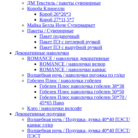
ДМ Текстиль / пакеты сувенирные
Короба Клинелли
Короб 26*26*3
Короб 27*11,5*7
Майка Белла Ноче Супермаркет
Пакеты / Сувенирные
Пакет подарочный
Пакет ПЭ с петлевой ручкой
Пакет ПЭ с вырубной ручкой
Декоративные наволочки
ROMANCE / наволочки декоративные
ROMANCE / наволочки велюр
ROMANCE / наволочки канвас
Волшебная ночь / наволочки рогожка пэ гл/кр
Гобелен Плюс / наволочки гобелен
Гобелен Плюс наволочка гобелен 38*38
Гобелен Плюс наволочка гобелен 50*50
Гобелен Плюс наволочка гобелен 50*70 /
45*65 Пано
Клео / наволочки велсофт
Декоративные подушки
Волшебная ночь / Подушка- думка 40*40 ПЭСТ/
канвас гл/кр
Волшебная ночь / Подушка- думка 40*40 ПЭСТ/
ПЭСТ