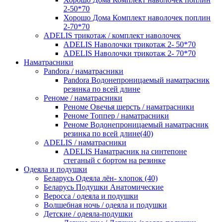
2-50*70
Хорошо Дома Комплект наволочек поплин
2-70*70
ADELIS трикотаж / комплект наволочек
ADELIS Наволочки трикотаж 2- 50*70
ADELIS Наволочки трикотаж 2- 70*70
Наматрасники
Pandora / наматрасники
Pandora Водонепроницаемый наматрасник
резинка по всей длине
Реноме / наматрасники
Реноме Овечья шерсть / наматрасники
Реноме Топпер / наматрасники
Реноме Водонепроницаемый наматрасник
резинка по всей длине(40)
ADELIS / наматрасники
ADELIS Наматрасник на синтепоне
стеганый с бортом на резинке
Одеяла и подушки
Беларусь Одеяла лён- хлопок (40)
Беларусь Подушки Анатомические
Веросса / одеяла и подушки
Волшебная ночь / одеяла и подушки
Детские / одеяла-подушки