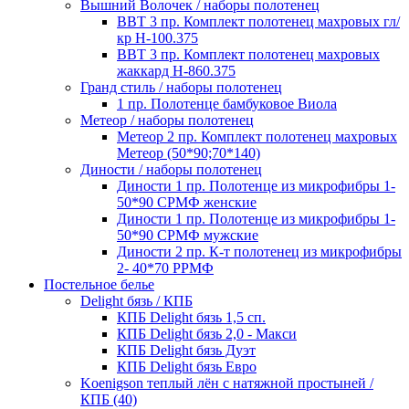
Вышний Волочек / наборы полотенец
ВВТ 3 пр. Комплект полотенец махровых гл/
кр Н-100.375
ВВТ 3 пр. Комплект полотенец махровых
жаккард Н-860.375
Гранд стиль / наборы полотенец
1 пр. Полотенце бамбуковое Виола
Метеор / наборы полотенец
Метеор 2 пр. Комплект полотенец махровых
Метеор (50*90;70*140)
Диности / наборы полотенец
Диности 1 пр. Полотенце из микрофибры 1-
50*90 СРМФ женские
Диности 1 пр. Полотенце из микрофибры 1-
50*90 СРМФ мужские
Диности 2 пр. К-т полотенец из микрофибры
2- 40*70 РРМФ
Постельное белье
Delight бязь / КПБ
КПБ Delight бязь 1,5 сп.
КПБ Delight бязь 2,0 - Макси
КПБ Delight бязь Дуэт
КПБ Delight бязь Евро
Koenigson теплый лён с натяжной простыней /
КПБ (40)