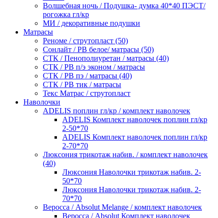
Волшебная ночь / Подушка- думка 40*40 ПЭСТ/
рогожка гл/кр
МИ / декоративные подушки
Матрасы
Реноме / струтопласт (50)
Сонлайт / РВ белое/ матрасы (50)
СТК / Пенополиуретан / матрасы (40)
СТК / РВ п/э эконом / матрасы
СТК / РВ пэ / матрасы (40)
СТК / РВ тик / матрасы
Текс Матрас / струтопласт
Наволочки
ADELIS поплин гл/кр / комплект наволочек
ADELIS Комплект наволочек поплин гл/кр
2-50*70
ADELIS Комплект наволочек поплин гл/кр
2-70*70
Люксония трикотаж набив. / комплект наволочек
(40)
Люксония Наволочки трикотаж набив. 2-
50*70
Люксония Наволочки трикотаж набив. 2-
70*70
Веросса / Absolut Melange / комплект наволочек
Веросса / Absolut Комплект наволочек